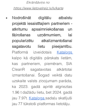
Ekrānšāviņs no 
https://www.lietovelreiz.lv/lv/karte
Nodrošināt digitālu atbalstu 
projektā iesaistītajiem partneriem - 
atkritumu apsaimniekošanas un 
šķirošanas uzņēmumiem, lai 
popularizētu atkalizmantošanai 
sagatavotu lietu pieejamību. 
Platformā izveidotais 
Katalogs 
kalpo kā digitāls pārskats lietām, 
kas partneriem, piemēram, SIA 
CleanR sagatavotas atkārtotai 
izmantošanai. Šogad veiktā datu 
uzskaite valsts ziņojumam parāda, 
ka 2023. gadā apritē atgrieztas 
1.96 t dažādu lietu, bet 2024. gadā 
jau 7.97t. 
Kataloga 
sadaļu skatījuši 
jau 77 tūkstoši platformas lietotāju.