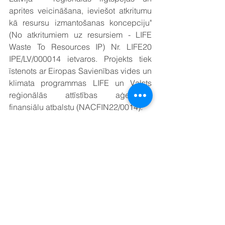
aprites veicināšana, ieviešot atkritumu 
kā resursu izmantošanas koncepciju" 
(No atkritumiem uz resursiem - LIFE 
Waste To Resources IP) Nr. LIFE20 
IPE/LV/000014 ietvaros. Projekts tiek 
īstenots ar Eiropas Savienības vides un 
klimata programmas LIFE un Valsts 
reģionālās attīstības aģentūras 
finansiālu atbalstu (NACFIN22/0014).
Projekta vadošais partneris ir Vides 
aizsardzības un reģionālās attīstības 
ministrija, kopā projektā līdzdarbojoties 
22 partneriem. Projekta LIFE Waste To 
Resources IP kopējais mērķis ir 
samazināt atkritumu rašanās 
daudzumu, ieviešot jaunus materiālu 
aprites pasākumus un samazinot 