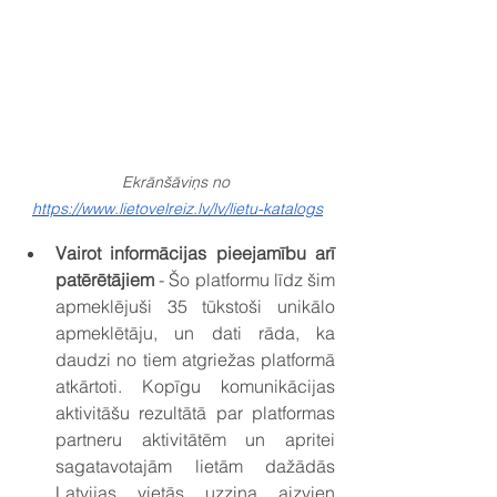
Ekrānšāviņs no 
https://www.lietovelreiz.lv/lv/lietu-katalogs
Vairot informācijas pieejamību arī 
patērētājiem 
- Šo platformu līdz šim 
apmeklējuši 35 tūkstoši unikālo 
apmeklētāju, un dati rāda, ka 
daudzi no tiem atgriežas platformā 
atkārtoti. Kopīgu komunikācijas 
aktivitāšu rezultātā par platformas 
partneru aktivitātēm un apritei 
sagatavotajām lietām dažādās 
Latvijas vietās uzzina aizvien 