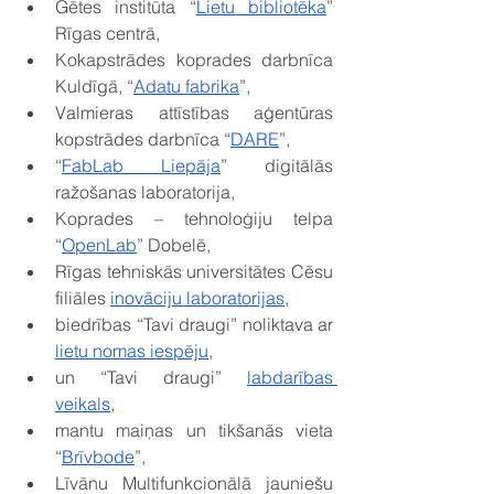
Gētes institūta “
Lietu bibliotēka
” 
Rīgas centrā,
Kokapstrādes koprades darbnīca 
Kuldīgā, “
Adatu fabrika
”,
Valmieras attīstības aģentūras 
kopstrādes darbnīca “
DARE
”,
“
FabLab Liepāja
” digitālās 
ražošanas laboratorija,
Koprades – tehnoloģiju telpa 
“
OpenLab
” Dobelē,
Rīgas tehniskās universitātes Cēsu 
filiāles 
inovāciju laboratorijas
,
biedrības “Tavi draugi” noliktava ar 
lietu nomas iespēju
,
un “Tavi draugi” 
labdarības 
veikals
,
mantu maiņas un tikšanās vieta 
“
Brīvbode
”,
Līvānu Multifunkcionālā jauniešu 