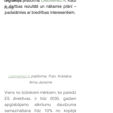
Lietovelreiz.lv
digitālajā platformā 
Lietovelreiz.lv
. Kādi 
ir darības rezultāti un nākamie plāni – 
Vērtīgi
padalāmies ar biedrības interesentiem.
Lietovelreiz.lv
 platforma. Foto: Kristiāna 
Anna Jansone
Viens no būtiskiem mērķiem, ko paredz 
ES direktīvas, ir līdz 2035. gadam 
apglabājamo atkritumu daudzuma 
samazināšana līdz 10% no kopējā 