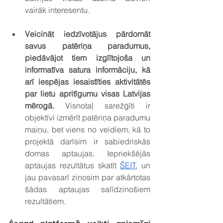
vairāk interesentu. 
Veicināt iedzīvotājus pārdomāt 
savus patēriņa paradumus, 
piedāvājot tiem izglītojoša un 
informatīva satura informāciju, kā 
arī iespējas iesaistīties aktivitātēs 
par lietu apritīgumu visas Latvijas 
mērogā. 
Visnotaļ sarežģīti ir 
objektīvi izmērīt patēriņa paradumu 
maiņu, bet viens no veidiem, kā to 
projektā darīsim ir sabiedriskās 
domas aptaujas. Iepriekšējās 
aptaujas rezultātus skatīt 
ŠEIT
, un 
jau pavasarī ziņosim par atkārtotas 
šādas aptaujas salīdzinošiem 
rezultātiem. 