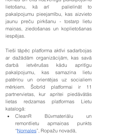
lietošanu, kā arī  palielināt to 
pakalpojumu pieejamību, kas aizvieto 
jaunu preču pirkšanu - tostarp lietu 
maiņas, ziedošanas un koplietošanas 
iespējas. 
Tieši tāpēc platforma aktīvi sadarbojas 
ar dažādām organizācijām, kas savā 
darbā ietvērušas kādu apritīgu 
pakalpojumu, kas samazina lietu 
patēriņu un orientējas uz socialiem 
mērķiem. Šobrīd platformai ir 11 
partnervietas, kur apritei piedāvātās 
lietas redzamas platformas Lietu 
katalogā:
CleanR Būvmateriālu un 
remontlietu apmaiņas punkts 
“
Nomales
”, Ropažu novadā,