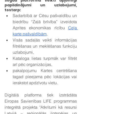
Šogad platformā veikti apjomīgi 
papildinājumi un uzlabojumi, 
tostarp:
Sadarbībā ar Cēsu pašvaldību un 
biedrību “Zaļā brīvība” izveidota 
Aprites ekonomikas rīcību 
Ceļa 
karte pašvaldībām
,
Visās sadaļās veikti informācijas 
filtrēšanas un meklēšanas funkciju 
uzlabojumi,
Kataloga lietas turpmāk var filtrēt 
arī pēc organizācijas,
pakalpojumu Kartes centrēšana 
tagad pieejama pēc lokācijas vai 
ierakstot apdzīvotu vietu. 
Digitālā platforma tiek izstrādāta 
Eiropas Savienības LIFE programmas 
integrētā projekta "Atkritumi kā resursi 
Latvijā – reģionālās ilgtspējas un 