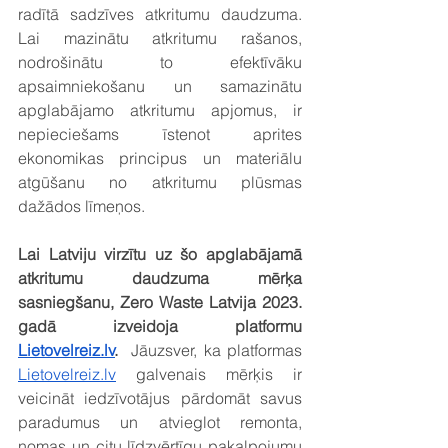
radītā sadzīves atkritumu daudzuma. 
Lai mazinātu atkritumu rašanos, 
nodrošinātu to efektīvāku 
apsaimniekošanu un samazinātu 
apglabājamo atkritumu apjomus, ir 
nepieciešams īstenot aprites 
ekonomikas principus un materiālu 
atgūšanu no atkritumu plūsmas 
dažādos līmeņos.
Lai Latviju virzītu uz šo apglabājamā 
atkritumu daudzuma mērķa 
sasniegšanu, Zero Waste Latvija 2023. 
gadā izveidoja platformu 
Lietovelreiz.lv
.  
Jāuzsver, ka platformas 
Lietovelreiz.lv
 galvenais mērķis ir 
veicināt iedzīvotājus pārdomāt savus 
paradumus un atvieglot remonta, 
nomas un citu līdzvērtīgu pakalpojumu 