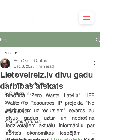
Post
Visi
Evija Ozola-Ozoliņa
Visi
Dec 8, 2025
4 min read
Lietovelreiz.lv divu gadu
Jaunumi
darbības atskats
Atkritumu dedzināšana
BIO atkritumi
Biedrība “Zero Waste Latvija” LIFE 
Circ@Home
Waste To Resources IP projekta “No 
atkritumiem uz resursiem” ietvaros jau 
#Zeurovision
divus gadus uztur un nodrošina 
Atkritumu sarunas
iedzīvotājiem aktuālu informāciju par 
Tekstils
aprites ekonomikas iespējām  – 