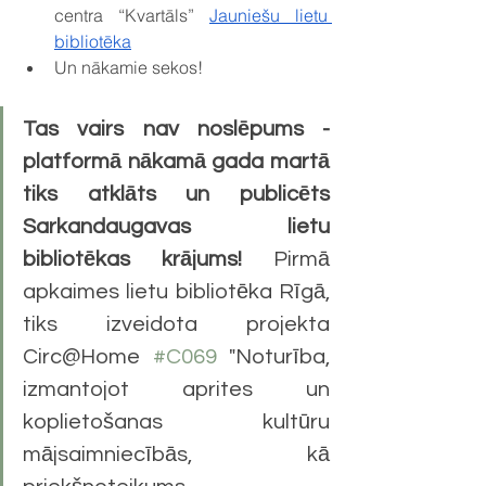
centra “Kvartāls” 
Jauniešu lietu 
bibliotēka
Un nākamie sekos!
Tas vairs nav noslēpums - 
platformā nākamā gada martā 
tiks atklāts un publicēts 
Sarkandaugavas lietu 
bibliotēkas krājums! 
Pirmā 
apkaimes lietu bibliotēka Rīgā, 
tiks izveidota projekta 
Circ@Home 
#C069
 "Noturība, 
izmantojot aprites un 
koplietošanas kultūru 
mājsaimniecībās, kā 