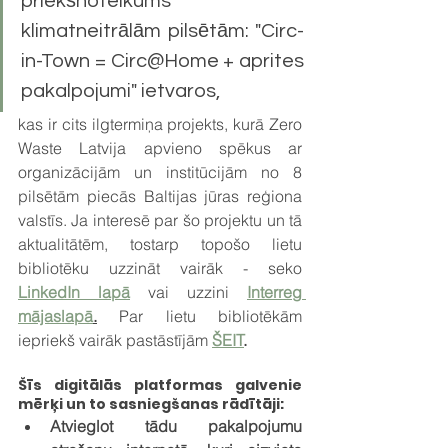
priekšnoteikums 
klimatneitrālām pilsētām: "Circ-
in-Town = Circ@Home + aprites 
pakalpojumi" ietvaros, 
kas ir cits ilgtermiņa projekts, kurā Zero 
Waste Latvija apvieno spēkus ar 
organizācijām un institūcijām no 8 
pilsētām piecās Baltijas jūras reģiona 
valstīs. Ja interesē par šo projektu un tā 
aktualitātēm, tostarp topošo lietu 
bibliotēku uzzināt vairāk - seko
LinkedIn lapā
 vai uzzini 
Interreg 
mājaslapā
.
Par lietu bibliotēkām 
iepriekš vairāk pastāstījām 
ŠEIT
.
Šīs digitālās platformas galvenie 
mērķi un to sasniegšanas rādītāji:
Atvieglot tādu pakalpojumu 