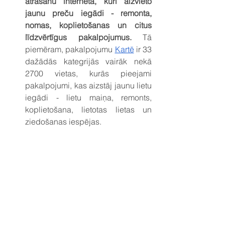
atrašanu internetā, kuri aizvieto 
jaunu preču iegādi - remonta, 
nomas, koplietošanas un citus 
līdzvērtīgus pakalpojumus. 
Tā 
piemēram, pakalpojumu 
Kartē
 ir 33 
dažādās kategrijās vairāk nekā 
2700 vietas, kurās pieejami 
pakalpojumi, kas aizstāj jaunu lietu 
iegādi - lietu maiņa, remonts, 
koplietošana, lietotas lietas un 
ziedošanas iespējas.