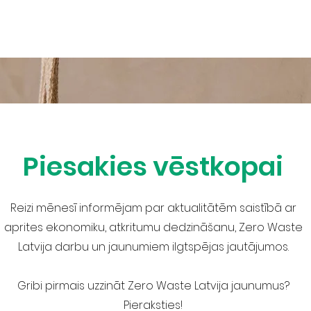
TKRITUMU SAMAZINĀŠANA
AKTIVITĀTES
RESURSI
JAU
Piesakies vēstkopai
Reizi mēnesī informējam par aktualitātēm saistībā ar
aprites ekonomiku, atkritumu dedzināšanu, Zero Waste
Latvija darbu un jaunumiem ilgtspējas jautājumos.
Gribi pirmais uzzināt Zero Waste Latvija jaunumus?
Pieraksties!