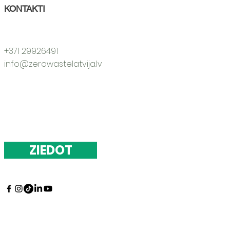
KONTAKTI
+371 29926491
info@zerowastelatvija.lv
ZIEDOT