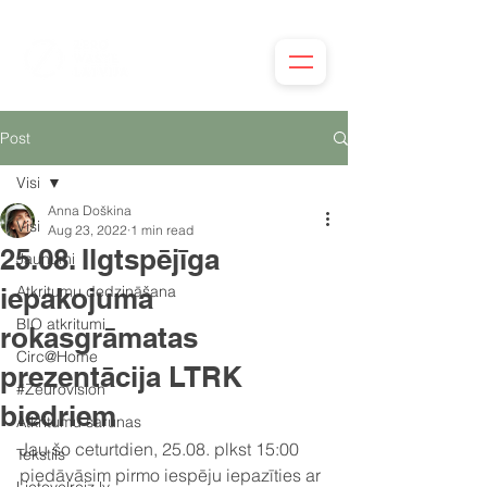
Post
Visi
Anna Doškina
Visi
Aug 23, 2022
1 min read
25.08. Ilgtspējīga
Jaunumi
iepakojuma
Atkritumu dedzināšana
BIO atkritumi
rokasgrāmatas
Circ@Home
prezentācija LTRK
#Zeurovision
biedriem
Atkritumu sarunas
Jau šo ceturtdien, 25.08. plkst 15:00 
Tekstils
piedāvāsim pirmo iespēju iepazīties ar 