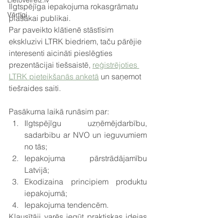
Lietovelreiz.lv
Ilgtspējīga iepakojuma rokasgrāmatu 
Vērtīgi
plašākai publikai. 
Par paveikto klātienē stāstīsim 
ekskluzivi LTRK biedriem, taču pārējie 
interesenti aicināti pieslēgties 
prezentācijai tiešsaistē, 
reģistrējoties 
LTRK pieteikšanās anketā
 un saņemot 
tiešraides saiti. 
Pasākuma laikā runāsim par:
Ilgtspējīgu uzņēmējdarbību, 
sadarbibu ar NVO un ieguvumiem 
no tās;
Iepakojuma pārstrādājamību 
Latvijā;
Ekodizaina principiem produktu 
iepakojumā;
Iepakojuma tendencēm.
Klausītāji varēs iegūt praktiskas idejas 