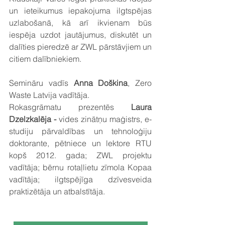
un ieteikumus iepakojuma ilgtspējas 
uzlabošanā, kā arī ikvienam būs 
iespēja uzdot jautājumus, diskutēt un 
dalīties pieredzē ar ZWL pārstāvjiem un 
citiem dalībniekiem.
Semināru vadīs 
Anna Doškina
, Zero 
Waste Latvija vadītāja.
Rokasgrāmatu prezentēs 
Laura 
Dzelzkalēja - 
vides zinātņu maģistrs, e-
studiju pārvaldības un tehnoloģiju 
doktorante, pētniece un lektore RTU 
kopš 2012. gada; ZWL projektu 
vadītāja; bērnu rotaļlietu zīmola Kopaa 
vadītāja; ilgtspējīga dzīvesveida 
praktizētāja un atbalstītāja.