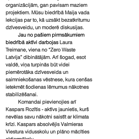
organizācijām, gan pavisam maziem 
projektiem. Mūsu biedrībā Maija vada 
lekcijas par to, kā uzsākt bezatkritumu 
dzīvesveidu, un moderē diskusijas.
Jau no pašiem pirmsākumiem 
biedrībā aktīvi darbojas 
Laura 
Treimane, viena no “Zero Waste 
Latvija” dibinātājām. Arī šogad, esot 
valdē, viņa turpinās būt videi 
piemērotāka dzīvesveida un 
saimniekošanas vēstnese, kura cenšas 
ietekmēt šodienas lēmumus nākotnes 
stabilizēšanai. 
Komandai pievienojies arī 
Kaspars Rozītis - aktīvs jaunietis, kurš 
nevēlas savu nākotni saistīt ar klimata 
krīzi. Kaspars absolvējis Valmieras 
Viestura vidusskolu un plāno mācīties 