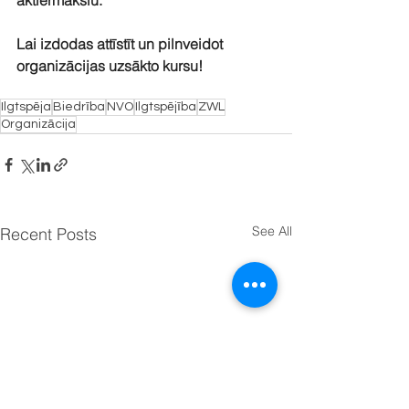
aktiermākslu. 
Lai izdodas attīstīt un pilnveidot 
organizācijas uzsākto kursu!
Ilgtspēja
Biedrība
NVO
Ilgtspējība
ZWL
Organizācija
See All
Recent Posts