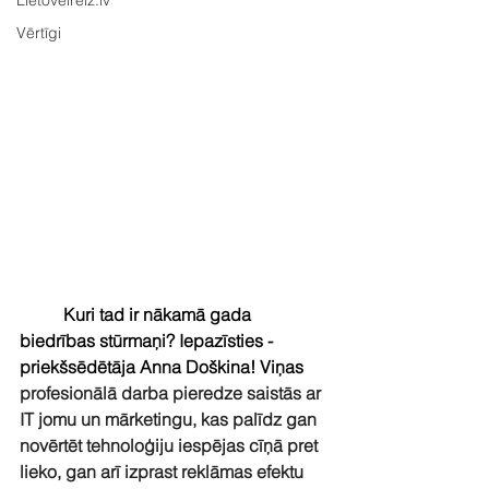
Lietovelreiz.lv
Vērtīgi
Kuri tad ir nākamā gada 
biedrības stūrmaņi? Iepazīsties - 
priekšsēdētāja Anna Doškina! Viņas 
profesionālā darba pieredze saistās ar 
IT jomu un mārketingu, kas palīdz gan 
novērtēt tehnoloģiju iespējas cīņā pret 
lieko, gan arī izprast reklāmas efektu 