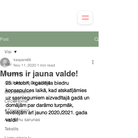
Post
Visi
kaspars66
Visi
Nov 11, 2020
1 min read
Mums ir jauna valde!
Jaunumi
Atkritumu dedzināšana
25. oktobrī, ikgadējās biedru 
kopsapulces laikā, kad atskatījāmies 
BIO atkritumi
uz sasniegumiem aizvadītajā gadā un 
Circ@Home
domājām par darāmo turpmāk, 
#Zeurovision
ievēlējām arī jauno 2020./2021. gada 
Atkritumu sarunas
valdi!
Tekstils