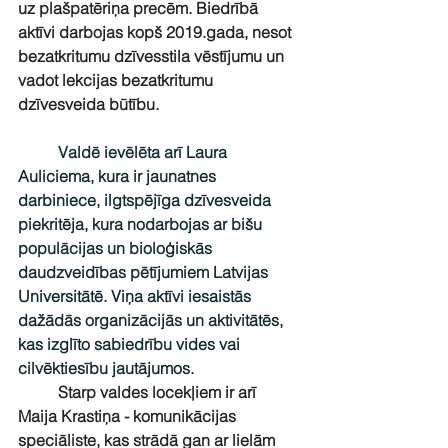
uz plašpatēriņa precēm. Biedrībā 
aktīvi darbojas kopš 2019.gada, nesot 
bezatkritumu dzīvesstila vēstījumu un 
vadot lekcijas bezatkritumu 
dzīvesveida būtību. 
Valdē ievēlēta arī Laura 
Auliciema, kura ir jaunatnes 
darbiniece, ilgtspējīga dzīvesveida 
piekritēja, kura nodarbojas ar bišu 
populācijas un bioloģiskās 
daudzveidības pētījumiem Latvijas 
Universitātē. Viņa aktīvi iesaistās 
dažādās organizācijās un aktivitātēs, 
kas izglīto sabiedrību vides vai 
cilvēktiesību jautājumos.
Starp valdes locekļiem ir arī 
Maija Krastiņa - komunikācijas 
speciāliste, kas strādā gan ar lielām 