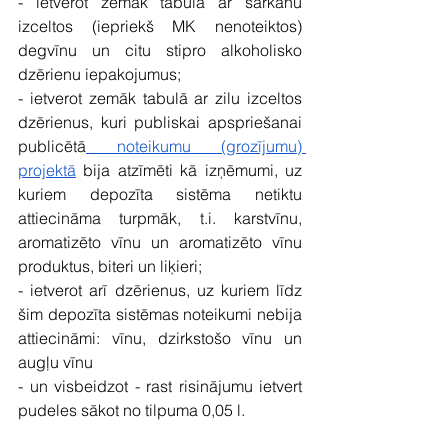
- ietverot
 zemāk tabulā ar sarkanu 
izceltos (iepriekš MK nenoteiktos) 
degvīnu un citu stipro alkoholisko 
dzērienu iepakojumus;
- ietverot zemāk tabulā ar zilu izceltos 
dzērienus, kuri publiskai apspriešanai 
publicētā
 noteikumu (grozījumu) 
projektā
 bija atzīmēti kā izņēmumi, uz 
kuriem depozīta sistēma netiktu 
attiecināma turpmāk, t.i. karstvīnu, 
aromatizēto vīnu un aromatizēto vīnu 
produktus, biteri un liķieri;
- ietverot arī dzērienus, uz kuriem līdz 
šim depozīta sistēmas noteikumi nebija 
attiecināmi: vīnu, dzirkstošo vīnu un 
augļu vīnu
- un visbeidzot - rast risinājumu ietvert 
pudeles sākot no tilpuma 0,05 l. 