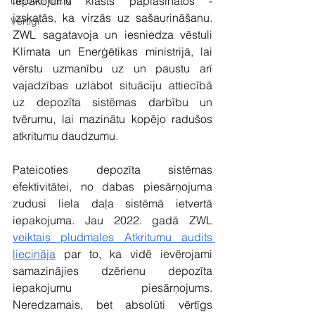
Lietovelreiz.lv
iepakojumu klāsts paplašinātos - 
izskatās, ka virzās uz sašaurināšanu. 
Vērtīgi
ZWL sagatavoja un iesniedza vēstuli 
Klimata un Enerģētikas ministrijā, lai 
vērstu uzmanību uz un paustu arī 
vajadzības uzlabot situāciju attiecībā 
uz depozīta sistēmas darbību un 
tvērumu, lai mazinātu kopējo radušos 
atkritumu daudzumu.
Pateicoties depozīta sistēmas 
efektivitātei, no dabas piesārņojuma 
zudusi liela daļa sistēmā ietvertā 
iepakojuma. Jau 2022. gadā ZWL 
veiktais pludmales Atkritumu audits 
liecināja
 par to, ka vidē ievērojami 
samazinājies dzērienu depozīta 
iepakojumu piesārņojums. 
Neredzamais, bet absolūti vērtīgs 