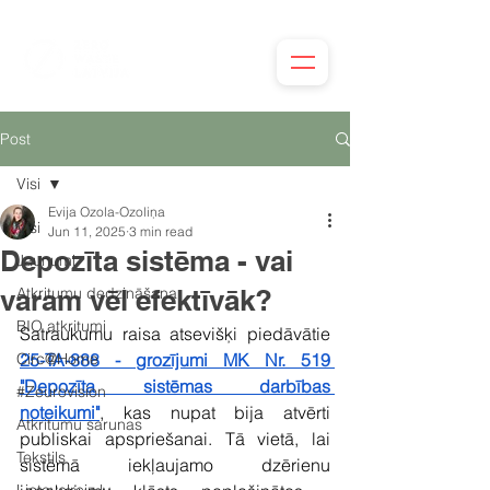
Post
Visi
Evija Ozola-Ozoliņa
Visi
Jun 11, 2025
3 min read
Depozīta sistēma - vai
Jaunumi
varam vēl efektīvāk?
Atkritumu dedzināšana
BIO atkritumi
Satraukumu raisa atsevišķi piedāvātie 
Circ@Home
25-TA-888 - grozījumi MK Nr. 519 
"Depozīta sistēmas darbības 
#Zeurovision
noteikumi"
, kas nupat bija atvērti 
Atkritumu sarunas
publiskai apspriešanai. Tā vietā, lai 
Tekstils
sistēmā iekļaujamo dzērienu 