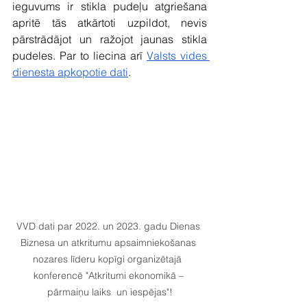
ieguvums ir stikla pudeļu atgriešana 
apritē tās atkārtoti uzpildot, nevis 
pārstrādājot un ražojot jaunas stikla 
pudeles. Par to liecina arī 
Valsts vides 
dienesta apkopotie dati
. 
VVD dati par 2022. un 2023. gadu Dienas 
Biznesa un atkritumu apsaimniekošanas 
nozares līderu kopīgi organizētajā  
konferencē "Atkritumi ekonomikā – 
pārmaiņu laiks  un iespējas"!