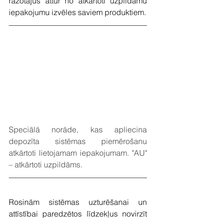
ražotājus attur no atkārtoti uzpildāmu 
iepakojumu izvēles saviem produktiem.
Speciālā norāde, kas apliecina 
depozīta sistēmas piemērošanu 
atkārtoti lietojamam iepakojumam. "AU" 
– atkārtoti uzpildāms.
Rosinām sistēmas uzturēšanai un 
attīstībai paredzētos līdzekļus novirzīt 