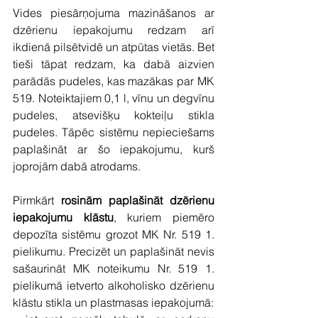
Vides piesārņojuma mazināšanos ar 
dzērienu iepakojumu redzam arī 
ikdienā pilsētvidē un atpūtas vietās. Bet 
tieši tāpat redzam, ka dabā aizvien 
parādās pudeles, kas mazākas par MK 
519. Noteiktajiem 0,1 l, vīnu un degvīnu 
pudeles, atsevišķu kokteiļu stikla 
pudeles. Tāpēc sistēmu nepieciešams 
paplašināt ar šo iepakojumu, kurš 
joprojām dabā atrodams. 
Pirmkārt
 rosinām paplašināt dzērienu 
iepakojumu klāstu
, kuriem piemēro 
depozīta sistēmu grozot MK Nr. 519 1. 
pielikumu. Precizēt un paplašināt nevis 
sašaurināt MK noteikumu Nr. 519 1. 
pielikumā ietverto alkoholisko dzērienu 
klāstu stikla un plastmasas iepakojumā: