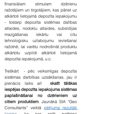
finansiālam stimulam dzērienu 
ražotājiem un tirgotājiem, kas pāriet uz 
atkārtoti lietojamā depozīta iepakojumu 
- tostarp depozīta sistēmas dalības 
atlaides, nodokļu atlaides, subsīdijas 
mazgāšanas iekārtu vai citu 
tehnoloģisku uzlabojumu ieviešanai 
ražotnē, lai varētu nodrošināt produktu 
atkārtotu uzpildi atkārtoti lietojamā 
depozīta iepakojumā, u.c. 
Treškārt  - pēc veiksmīgas depozīta 
sistēmas darbības uzsākšanas, jau ir 
pienācis laiks arī  
skatīt tālākas 
iespējas depozīta iepakojuma sistēmas 
paplašināšanai no dzērieniem uz 
citiem produktiem
. Jaunākā SIA “Geo 
Consultants” veiktā 
pētījuma rezultāti 
liecina
, ka par spīti patēriņa 