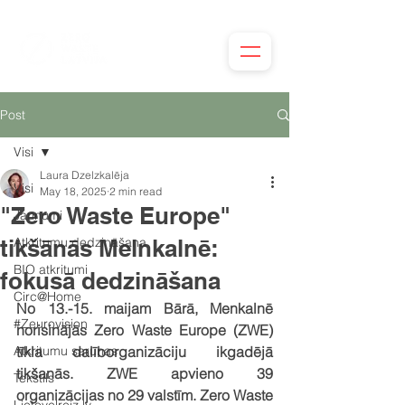
Post
Visi
Laura Dzelzkalēja
Visi
May 18, 2025
2 min read
"Zero Waste Europe"
Jaunumi
tikšānās Melnkalnē:
Atkritumu dedzināšana
BIO atkritumi
fokusā dedzināšana
Circ@Home
No 13.-15. maijam Bārā, Menkalnē 
#Zeurovision
norisinājās Zero Waste Europe (ZWE) 
Atkritumu sarunas
tīkla dalīborganizāciju ikgadējā 
tikšanās. ZWE apvieno 39 
Tekstils
organizācijas no 29 valstīm. Zero Waste 