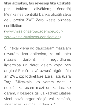
tikai aizsākās, tās ieviesēji tika uzskatīti 
par trakiem cilvēkiem; šonedēļ 
Melnkalnes centrālā banka oficiāli sāka 
ceļu pretim ZWE Zero waste biznesa 
sertifikātam 
(
www.missionzeroacademy.eu/our-
zero-waste-business-certification
).
Šī ir tikai viena no daudzajām mazajām 
uzvarām, kas apliecina, ka arī katrs 
mazais darbiņš ir ieguldījums 
ilgtermiņā un darot visiem kopā nes 
augļus! Par šo savā uzrunā atgādināja 
arī ZWE izpilddirektore Ezra Tata (Esra 
Tat): “Sliktākais, ko varam darīt, ir 
noticēt, ka esam mazi un ka tas, ko 
darām, ir bezjēdzīgs. Ja kādreiz jūtaties 
vieni savā organizācijā vai komūnā, 
atcerieties, ka mūsu ir daudz!”