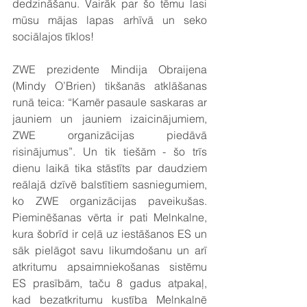
dedzināšanu. Vairāk par šo tēmu lasi 
mūsu mājas lapas arhīvā un seko 
sociālajos tīklos!
ZWE prezidente Mindija Obraijena 
(Mindy O’Brien) tikšanās atklāšanas 
runā teica: “Kamēr pasaule saskaras ar 
jauniem un jauniem izaicinājumiem, 
ZWE organizācijas piedāvā 
risinājumus”. Un tik tiešām - šo trīs 
dienu laikā tika stāstīts par daudziem 
reālajā dzīvē balstītiem sasniegumiem, 
ko ZWE organizācijas paveikušas. 
Pieminēšanas vērta ir pati Melnkalne, 
kura šobrīd ir ceļā uz iestāšanos ES un 
sāk pielāgot savu likumdošanu un arī 
atkritumu apsaimniekošanas sistēmu 
ES prasībām, taču 8 gadus atpakaļ, 
kad bezatkritumu kustība Melnkalnē 