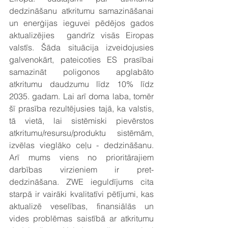
dedzināšanu atkritumu samazināšanai 
un enerģijas ieguvei pēdējos gados 
aktualizējies  gandrīz visās Eiropas 
valstīs. Šāda situācija izveidojusies 
galvenokārt, pateicoties ES prasībai 
samazināt poligonos apglabāto 
atkritumu daudzumu līdz 10% līdz 
2035. gadam. Lai arī doma laba, tomēr 
šī prasība rezultējusies tajā, ka valstis, 
tā vietā, lai sistēmiski pievērstos 
atkritumu/resursu/produktu sistēmām, 
izvēlas vieglāko ceļu - dedzināšanu. 
Arī mums viens no prioritārajiem 
darbības virzieniem ir pret-
dedzināšana. ZWE ieguldījums cita 
starpā ir vairāki kvalitatīvi pētījumi, kas 
aktualizē veselības, finansiālās un 
vides problēmas saistībā ar atkritumu 