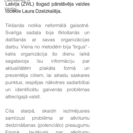
Lietovelreiz.lv
Latvija (ZWL) šogad pārstāvēja valdes 
Vērtīgi
locekle Laura Dzelzkalēja.
Tikšanās notika neformālā gaisotnē. 
Svarīga sadaļa bija tīklošanās un 
dalīšanās ar savas organizācijas 
darbu. Viena no metodēm bija "tirgus" - 
katra organizācija šo dienu laikā 
sagatavoja īsu informāciju par 
aktualitātēm plakāta formā un 
prezentēja citiem, lai atrastu saskares 
punktus, iespējas nākotnes sadarbībai 
un identificētu galvenās problēmas 
attiecīgajā valstī.
Cita starpā, skaidri iezīmējusies 
samilzusi problēma ar atkritumu 
dedzināšanas (potenciālo) pieaugumu 
Eiropā. Jautājumi par atkritumu 