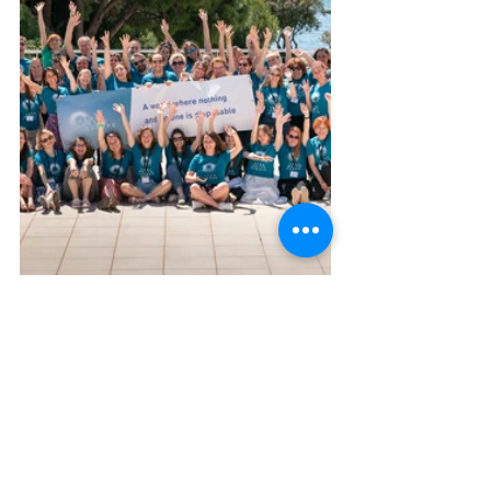
Raksta autors: ZWL biedre un valdes 
locekle, Laura Dzelzkalēja
atkritumu dedzināšana
ZWE