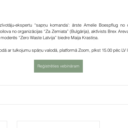
zīvotāju-ekspertu “sapņu komanda': ārste Amelie Boespflug no or
toilova no organizācijas “Za Zemiata” (Bulgārija), aktīvists Brex Areva
u moderēs “Zero Waste Latvija” biedre Maija Krastiņa.
odā ar tulkojumu spāņu valodā, platformā Zoom, plkst 15.00 pēc LV l
Reģistrēties vebināram