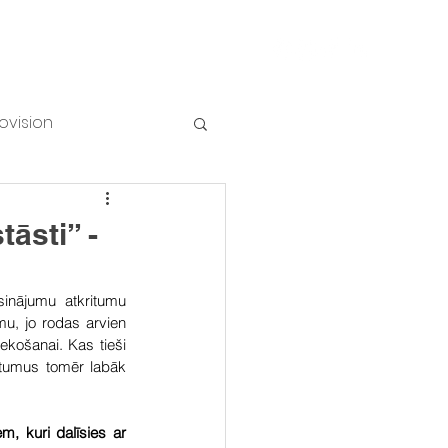
NUMI
Piesakies vēstkopai
ovision
āsti” -
sinājumu atkritumu 
u, jo rodas arvien 
ekošanai. Kas tieši 
tumus tomēr labāk 
, kuri dalīsies ar 