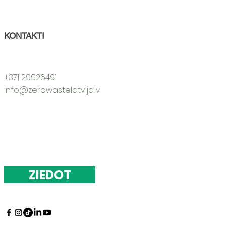
KONTAKTI
+371 29926491
info@zerowastelatvija.lv
ZIEDOT