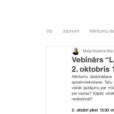
PAR MUMS
A
Visi
Jaunumi
Atkritumu d
Maija Krastina
Sep
Atkritumu sarunas
Teksti
Vebinārs “L
2. oktobris 
Atkritumu dedzināšana j
apsaimniekošanai. Taču p
vairāk jautājumu par milz
pie vainas? Kāpēc cilvē
nededzināt? 
2. oktobrī plkst 15.00 o