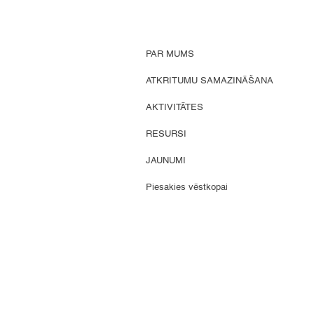
Lietosim zinātni korekti!
PAR MUMS
ATKRITUMU SAMAZINĀŠANA
AKTIVITĀTES
RESURSI
JAUNUMI
Piesakies vēstkopai