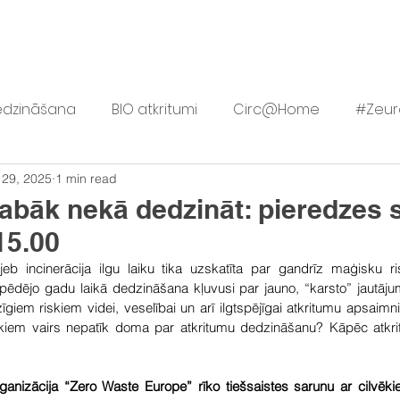
TKRITUMU SAMAZINĀŠANA
AKTIVITĀTES
RESURSI
JAU
edzināšana
BIO atkritumi
Circ@Home
#Zeur
 29, 2025
1 min read
ls
Lietovelreiz.lv
Vērtīgi
abāk nekā dedzināt: pieredzes st
15.00
eb incinerācija ilgu laiku tika uzskatīta par gandrīz maģisku ri
ēdējo gadu laikā dedzināšana kļuvusi par jauno, “karsto” jautājum
īgiem riskiem videi, veselībai un arī ilgtspējīgai atkritumu apsaimni
kiem vairs nepatīk doma par atkritumu dedzināšanu? Kāpēc atkri
rganizācija “Zero Waste Europe” rīko tiešsaistes sarunu ar cilvēkiem