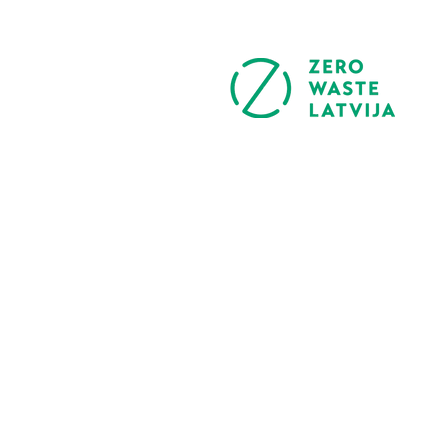
vēršamies pie Saeimas par
ManaBalss iniciatīvas
virzību