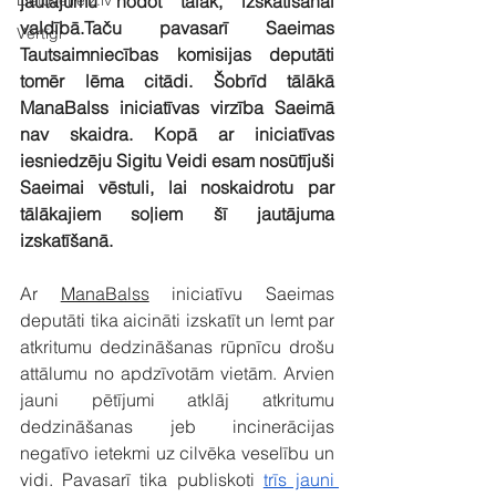
Lietovelreiz.lv
jautājumu nodot tālāk, izskatīšanai 
valdībā.Taču pavasarī Saeimas 
Vērtīgi
Tautsaimniecības komisijas deputāti 
tomēr lēma citādi. Šobrīd tālākā 
ManaBalss iniciatīvas virzība Saeimā 
nav skaidra. Kopā ar iniciatīvas 
iesniedzēju Sigitu Veidi esam nosūtījuši 
Saeimai vēstuli, lai noskaidrotu par 
tālākajiem soļiem šī jautājuma 
izskatīšanā.
Ar 
ManaBalss
 iniciatīvu Saeimas 
deputāti tika aicināti izskatīt un lemt par 
atkritumu dedzināšanas rūpnīcu drošu 
attālumu no apdzīvotām vietām. Arvien 
jauni pētījumi atklāj atkritumu 
dedzināšanas jeb incinerācijas 
negatīvo ietekmi uz cilvēka veselību un 
vidi. Pavasarī tika publiskoti 
trīs jauni 