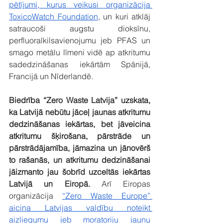
pētījumi, kurus veikusi organizācija 
ToxicoWatch Foundation
, un kuri atklāj 
satraucoši augstu dioksīnu, 
perfluoralkilsavienojumu jeb PFAS un 
smago metālu līmeni vidē ap atkritumu 
sadedzināšanas iekārtām Spānijā, 
Francijā un Nīderlandē.
Biedrība “Zero Waste Latvija” uzskata, 
ka Latvijā nebūtu jāceļ jaunas atkritumu 
dedzināšanas iekārtas, bet jāveicina 
atkritumu šķirošana, pārstrāde un 
pārstrādājamība, jāmazina un jānovērš 
to rašanās, un atkritumu dedzināšanai 
jāizmanto jau šobrīd uzceltās iekārtas 
Latvijā un Eiropā.
 Arī Eiropas 
organizācija 
“Zero Waste Europe” 
aicina Latvijas valdību noteikt 
aizliegumu jeb moratoriju jaunu 