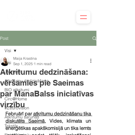
Post
Visi
Maija Krastina
Visi
Sep 1, 2025
1 min read
Atkritumu dedzināšana:
Jaunumi
vēršamies pie Saeimas
Atkritumu dedzināšana
BIO atkritumi
par ManaBalss iniciatīvas
Circ@Home
virzību
#Zeurovision
Februārī par 
atkritumu dedzināšanu tika 
Atkritumu sarunas
diskutēts Saeimā,
 Vides, klimata un 
Tekstils
enerģētikas apakškomisijā un tika lemts 