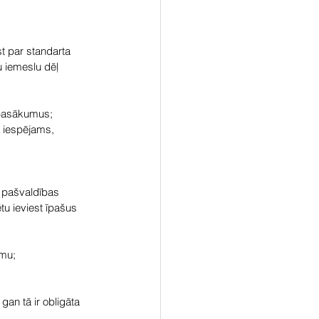
t par standarta 
u iemeslu dēļ 
 pasākumus
;
a iespējams, 
s pašvaldības 
tu ieviest īpašus 
umu;
an tā ir obligāta 