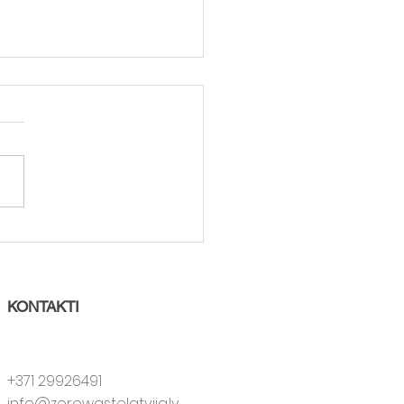
aicina kompostēt un
zināt atkritumu
aksas
KONTAKTI
+371 29926491
info@zerowastelatvija.lv