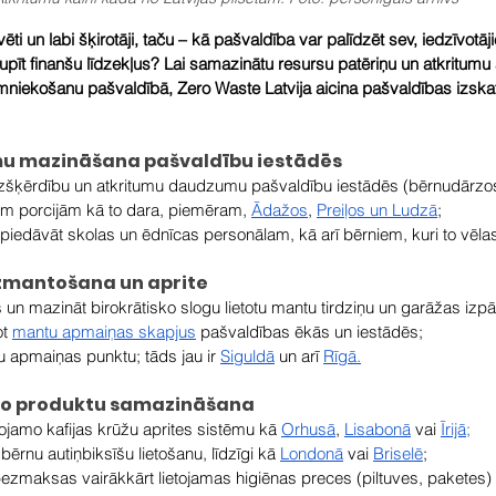
ivēti un labi šķirotāji, taču – kā pašvaldība var palīdzēt sev, iedzīvotāji
upīt finanšu līdzekļus? Lai samazinātu resursu patēriņu un atkritumu
niekošanu pašvaldībā, Zero Waste Latvija aicina pašvaldības izskatīt
umu mazināšana pašvaldību iestādēs
zšķērdību un atkritumu daudzumu pašvaldību iestādēs (bērnudārzos, 
ām porcijām kā to dara, piemēram, 
Ādažos
, 
Preiļos un Ludzā
;
 piedāvāt skolas un ēdnīcas personālam, kā arī bērniem, kuri to vēla
 izmantošana un aprite
s un mazināt birokrātisko slogu lietotu mantu tirdziņu un garāžas izp
t 
mantu apmaiņas skapjus
 pašvaldības ēkās un iestādēs;
u apmaiņas punktu; tāds jau ir 
Siguldā
 un arī 
Rīgā.
amo produktu samazināšana
etojamo kafijas krūžu aprites sistēmu kā 
Orhusā
, 
Lisabonā
 vai 
Īrijā
;
ērnu autiņbiksīšu lietošanu, līdzīgi kā 
Londonā
 vai 
Briselē
;
ezmaksas vairākkārt lietojamas higiēnas preces (piltuves, paketes) 