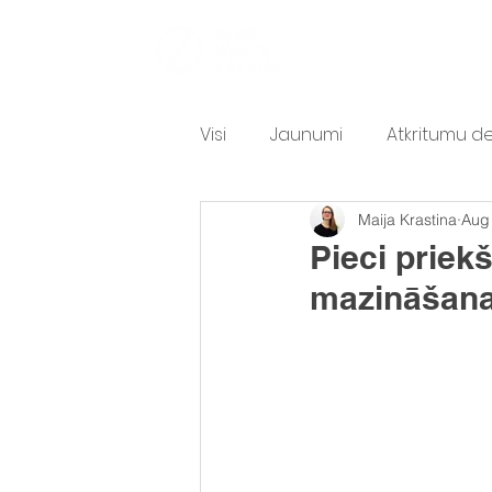
PAR MUMS
A
Visi
Jaunumi
Atkritumu d
Maija Krastina
Aug
Atkritumu sarunas
Teksti
Pieci priek
mazināšana