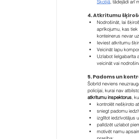
Skotijā
, tādejādi arī
4. Atkritumu šķiro
Nodrošināt, lai šķir
aprīkojumu, kas tiek
konteinerus nevar uz
Ieviest atkritumu šķi
Veicināt lapu kompost
Uzlabot lielgabarīta
veicināt vai nodroši
5. Padoms un kontr
Šobrīd neviens neuzrauga, 
policijai, kurai nav atbil
atkritumu inspektorus
, k
kontrolēt nešķiroto a
sniegt padomu iedzī
izglītot iedzīvotājus
palīdzēt uzlabot pie
motivēt namu apsaimn
prasība;