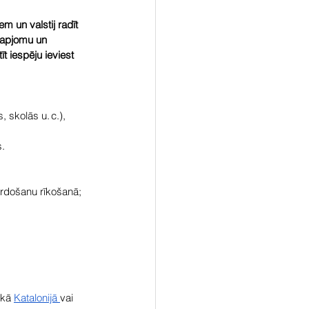
em un valstij radīt 
 apjomu un 
 iespēju ieviest 
skolās u. c.), 
s.
ārdošanu rīkošanā;
kā 
Katalonijā 
vai 