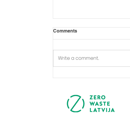
Comments
Write a comment...
Uz piekrasti bez
atkritumiem