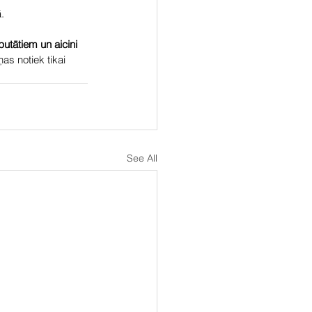
.
utātiem un aicini 
s notiek tikai 
See All