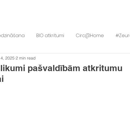
TKRITUMU SAMAZINĀŠANA
AKTIVITĀTES
RESURSI
JAU
edzināšana
BIO atkritumi
Circ@Home
#Zeur
 4, 2025
2 min read
ls
Lietovelreiz.lv
Vērtīgi
šlikumi pašvaldībām atkritumu
i