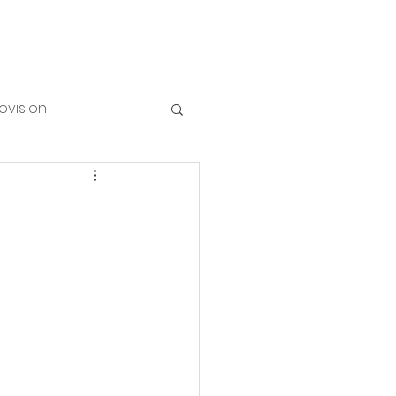
NUMI
Piesakies vēstkopai
ovision