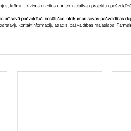
jus, krāmu tirdziņus un citus aprites iniciatīvas projektus pašvaldībā
as arī savā pašvaldībā, nosūti šos ieteikumus savas pašvaldības dep
ārstāvju kontaktinformāciju atradīsi pašvaldības mājaslapā. Pārmaiņa
.