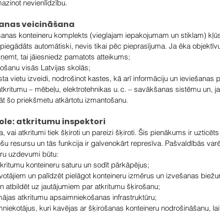
 mazinot nevienlīdzību.
šanas veicināšana
ošanas konteineru komplekts (vieglajam iepakojumam un stiklam) kļūs
 piegādāts automātiski, nevis tikai pēc pieprasījuma. Ja ēka objektīv
ņemt, tai jāiesniedz pamatots atteikums;
rošanu visās Latvijas skolās;
a vietu izveidi, nodrošinot kastes, kā arī 
informāciju un ieviešanas
 atkritumu – mēbeļu, elektrotehnikas u. c. – savākšanas sistēmu un, j
nāt šo priekšmetu atkārtotu izmantošanu.
ole: atkritumu inspektori
vai atkritumi tiek šķiroti un pareizi šķiroti. Šis pienākums ir uzticēt
stošu resursu un tās funkcija ir galvenokārt represīva. Pašvaldībās varē
uru uzdevumi būtu:
tkritumu konteineru saturu un sodīt pārkāpējus;
votājiem un palīdzēt pielāgot konteineru izmērus un izvešanas biež
 un atbildēt uz jautājumiem par atkritumu šķirošanu;
mājas atkritumu apsaimniekošanas infrastruktūru;
iekotājus, kuri kavējas ar šķirošanas konteineru nodrošināšanu, lai g