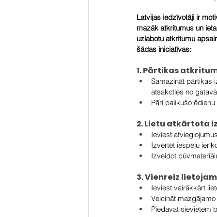
Latvijas iedzīvotāji ir mot
mazāk atkritumus un ieta
uzlabotu atkritumu apsaim
šādas iniciatīvas:
1. Pārtikas atkrit
Samazināt pārtikas i
atsakoties no gatav
Pāri palikušo ēdienu
2. Lietu atkārtota
Ieviest atvieglojumu
Izvērtēt iespēju ierīko
Izveidot būvmateriāl
3. Vienreiz lietoj
Ieviest vairākkārt li
Veicināt mazgājamo b
Piedāvāt sievietēm b