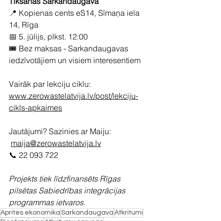
Tikšanās Sarkandaugavā
📍 Kopienas cents eS14, Sīmaņa iela 
14, Rīga
📅 5. jūlijs, plkst. 12:00
🎟 Bez maksas - Sarkandaugavas 
iedzīvotājiem un visiem interesentiem
Vairāk par lekciju ciklu: 
www.zerowastelatvija.lv/post/lekciju-
cikls-apkaimes
Jautājumi? Sazinies ar Maiju:
maija@zerowastelatvija.lv
📞 22 093 722
Projekts tiek līdzfinansēts Rīgas 
pilsētas Sabiedrības integrācijas 
programmas ietvaros.
Aprites ekonomika
Sarkandaugava
Atkritumi