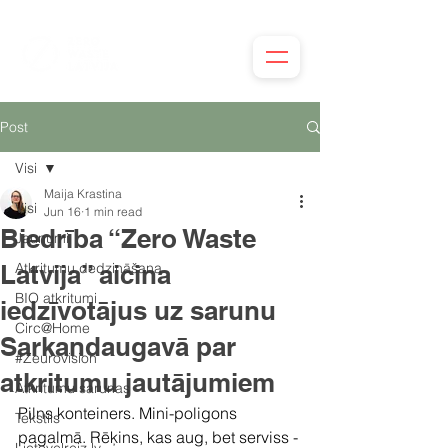
Post
Visi
Maija Krastina
Visi
Jun 16
1 min read
Biedrība “Zero Waste
Jaunumi
Latvija” aicina
Atkritumu dedzināšana
BIO atkritumi
iedzīvotājus uz sarunu
Circ@Home
Sarkandaugavā par
#Zeurovision
atkritumu jautājumiem
Atkritumu sarunas
Pilns konteiners. Mini-poligons 
Tekstils
pagalmā. Rēķins, kas aug, bet serviss - 