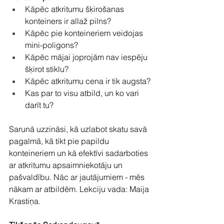
Kāpēc atkritumu šķirošanas 
konteiners ir allaž pilns?
Kāpēc pie konteineriem veidojas 
mini-poligons?
Kāpēc mājai joprojām nav iespēju 
šķirot stiklu?
Kāpēc atkritumu cena ir tik augsta?
Kas par to visu atbild, un ko vari 
darīt tu?
Sarunā uzzināsi, kā uzlabot skatu savā 
pagalmā, kā tikt pie papildu 
konteineriem un kā efektīvi sadarboties 
ar atkritumu apsaimniekotāju un 
pašvaldību. Nāc ar jautājumiem - mēs 
nākam ar atbildēm. Lekciju vada: Maija 
Krastiņa.