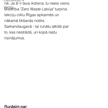
Lietovelreiz.lv
nē. Ja šī ir tava ikdiena, tu neesi viens. 
Vērtīgi
Biedrība "Zero Waste Latvija" turpina 
lekciju ciklu Rīgas apkaimēs un 
nākamā tikšanās notiks 
Sarkandaugavā - lai runātu atklāti par 
to, kas nestrādā, un kopā rastu 
risinājumus.
Runāsim par: