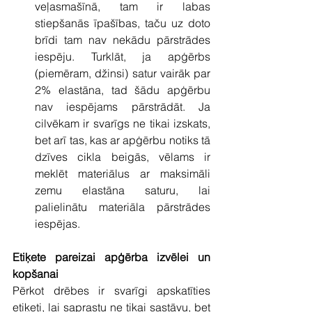
veļasmašīnā, tam ir labas 
stiepšanās īpašības, taču uz doto 
brīdi tam nav nekādu pārstrādes 
iespēju. Turklāt, ja apģērbs 
(piemēram, džinsi) satur vairāk par 
2% elastāna, tad šādu apģērbu 
nav iespējams pārstrādāt. Ja 
cilvēkam ir svarīgs ne tikai izskats, 
bet arī tas, kas ar apģērbu notiks tā 
dzīves cikla beigās, vēlams ir 
meklēt materiālus ar maksimāli 
zemu elastāna saturu, lai 
palielinātu materiāla pārstrādes 
iespējas.
Etiķete pareizai apģērba izvēlei un 
kopšanai
Pērkot drēbes ir svarīgi apskatīties 
etiķeti, lai saprastu ne tikai sastāvu, bet 