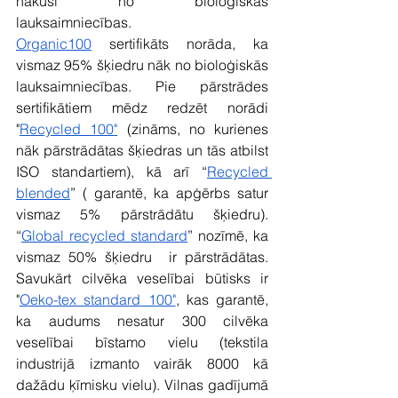
nākusi no bioloģiskās 
lauksaimniecības. 
Organic100
 sertifikāts norāda, ka 
vismaz 95% šķiedru nāk no bioloģiskās 
lauksaimniecības. Pie pārstrādes 
sertifikātiem mēdz redzēt norādi 
"
Recycled 100
"
 (zināms, no kurienes 
nāk pārstrādātas šķiedras un tās atbilst 
ISO standartiem), kā arī “
Recycled 
blended
” ( garantē, ka apģērbs satur 
vismaz 5% pārstrādātu šķiedru). 
“
Global recycled standard
” nozīmē, ka 
vismaz 50% šķiedru  ir pārstrādātas. 
Savukārt cilvēka veselībai būtisks ir 
"
Oeko-tex standard 100
"
, kas garantē, 
ka audums nesatur 300 cilvēka 
veselībai bīstamo vielu (tekstila 
industrijā izmanto vairāk 8000 kā 
dažādu ķīmisku vielu). Vilnas gadījumā 