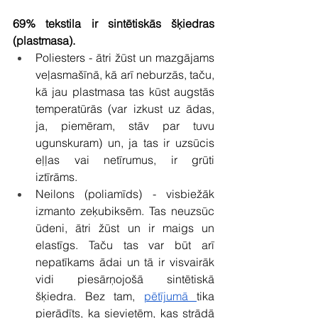
69% tekstila ir sintētiskās šķiedras 
(plastmasa). 
Poliesters - ātri žūst un mazgājams 
veļasmašīnā, kā arī neburzās, taču, 
kā jau plastmasa tas kūst augstās 
temperatūrās (var izkust uz ādas, 
ja, piemēram, stāv par tuvu 
ugunskuram) un, ja tas ir uzsūcis 
eļļas vai netīrumus, ir grūti 
iztīrāms. 
Neilons (poliamīds) - visbiežāk 
izmanto zeķubiksēm. Tas neuzsūc 
ūdeni, ātri žūst un ir maigs un 
elastīgs. Taču tas var būt arī 
nepatīkams ādai un tā ir visvairāk 
vidi piesārņojošā sintētiskā 
šķiedra. Bez tam, 
pētījumā 
tika 
pierādīts, ka sievietēm, kas strādā 