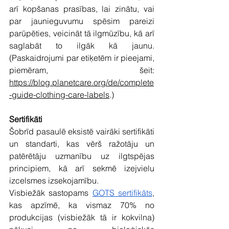
arī kopšanas prasības, lai zinātu, vai 
par jaunieguvumu spēsim pareizi 
parūpēties, veicināt tā ilgmūzību, kā arī 
saglabāt to ilgāk kā jaunu. 
(Paskaidrojumi par etiķetēm ir pieejami, 
piemēram, šeit: 
https://blog.planetcare.org/de/complete
-guide-clothing-care-labels
.)
Sertifikāti
Šobrīd pasaulē eksistē vairāki sertifikāti 
un standarti, kas vērš ražotāju un 
patērētāju uzmanību uz ilgtspējas 
principiem, kā arī sekmē izejvielu 
izcelsmes izsekojamību. 
Visbiežāk sastopams 
GOTS sertifikāts
, 
kas apzīmē, ka vismaz 70% no 
produkcijas (visbiežāk tā ir kokvilna) 