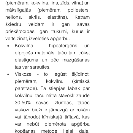
(piemēram, kokvilna, lins, zīds, vilna) un 
mākslīgajās (piemēram, poliesters, 
neilons, akrils, elastāns). Katram 
šķiedru veidam ir gan savas 
priekšrocības, gan trūkumi, kurus ir 
vērts zināt, izvēloties apģērbu.
Kokvilna - hipoalergēns un 
elpojošs materiāls, taču tam trūkst 
elastīguma un pēc mazgāšanas 
tas var sarauties. 
Viskoze - to iegūst šķīdinot, 
piemēram, kokvilnu (ķīmiskā 
pārstrāde). Tā stiepjas labāk par 
kokvilnu, taču mitrā stāvoklī zaudē 
30-50% savas izturības, tāpēc 
viskozi bieži ir jāmazgā ar rokām 
vai jānodot ķīmiskajā tīrītavā, kas 
var nebūt piemērota apģērba 
kopšanas metode lielai daļai 