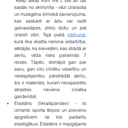
“keep away from fire”), bet arī tas 
sastāv no akrilonīta - vēzi izraisoša 
un mutagēna ķīmiskā savienojuma, 
kas saskarē ar ādu var radīt 
galvassāpes, sliktu dūšu un pat 
izraisīt vēzi. Tajā pašā 
pētījumā
, 
kurā tika skatīta neilona iedarbība, 
atklājās, ka sievietēm, kas strādā ar 
akrilu, vēža risks palielinās 7 
reizes. Tāpēc, domājot gan par 
savu, gan citu cilvēku veselību un 
neiespējamību pārstrādāt akrilu, 
šis ir materiāls, kuram nevajadzētu 
atrasties neviena cilvēka 
garderobē. 
Elastāns (likra/spandex) - to 
izmanto sporta tērpos un pievieno 
apgrebiem, lai tos padarītu 
elastīgākus. Elastāns ir mazgājams 