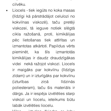
cilvēku. 
Liocels - tiek iegūts no koka masas 
(līdzīgi kā pārstrādājot celulozi no 
kokvilnas viskozē), taču pretēji 
viskozei, tā ieguve notiek slēgtā 
cikla ražošanā, proti, ķimikālijas 
pēc lietošanas tiek attīrītas un 
izmantotas atkārtoti. Papildus vērts 
pieminēt, ka šīs izmantotās 
ķimikālijas ir daudz draudzīgākas 
videi  nekā ražojot viskozi. Liocels 
ir maigāks par kokvilnu (līdzīgs 
zīdam) un ir izturīgāks par kokvilnu 
(izturības ziņā līdzinās 
poliesteram), taču šis materiāls ir 
dārgs. Ja ir iespēja izvēlēties starp 
viskozi un liocelu, ieteikums būtu 
labāk izvēlēties liocelu. 