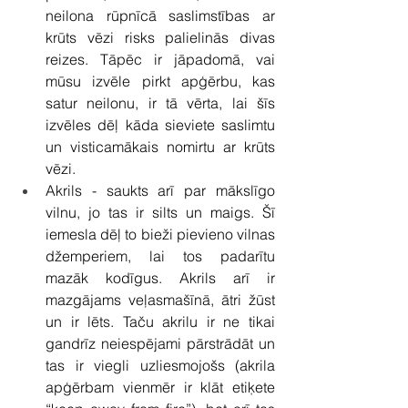
neilona rūpnīcā saslimstības ar 
krūts vēzi risks palielinās divas 
reizes. Tāpēc ir jāpadomā, vai 
mūsu izvēle pirkt apģērbu, kas 
satur neilonu, ir tā vērta, lai šīs 
izvēles dēļ kāda sieviete saslimtu 
un visticamākais nomirtu ar krūts 
vēzi. 
Akrils - saukts arī par mākslīgo 
vilnu, jo tas ir silts un maigs. Šī 
iemesla dēļ to bieži pievieno vilnas 
džemperiem, lai tos padarītu 
mazāk kodīgus. Akrils arī ir 
mazgājams veļasmašīnā, ātri žūst 
un ir lēts. Taču akrilu ir ne tikai 
gandrīz neiespējami pārstrādāt un 
tas ir viegli uzliesmojošs (akrila 
apģērbam vienmēr ir klāt etiķete 