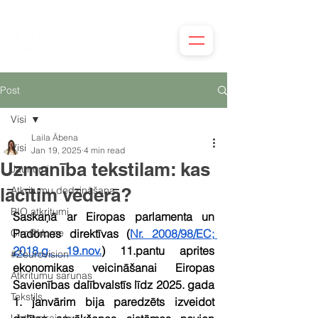
Post
Visi
Laila Ābena
Visi
Jan 19, 2025
4 min read
Uzmanība tekstilam: kas
Jaunumi
lācītim vēderā?
Atkritumu dedzināšana
BIO atkritumi
Saskaņā ar Eiropas parlamenta un 
Circ@Home
Padomes direktīvas (
Nr. 2008/98/EC; 
2018.g. 19.nov.
) 11.pantu aprites 
#Zeurovision
ekonomikas veicināšanai Eiropas 
Atkritumu sarunas
Savienības dalībvalstīs līdz 2025. gada 
Tekstils
1. janvārim bija paredzēts izveidot 