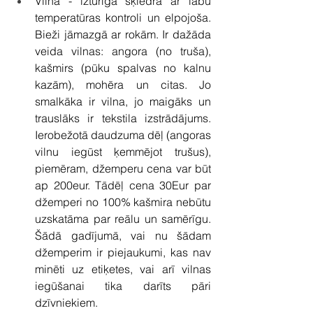
Vilna - izturīga šķiedra ar labu 
temperatūras kontroli un elpojoša. 
Bieži jāmazgā ar rokām. Ir dažāda 
veida vilnas: angora (no truša), 
kašmirs (pūku spalvas no kalnu 
kazām), mohēra un citas. Jo 
smalkāka ir vilna, jo maigāks un 
trauslāks ir tekstila izstrādājums. 
Ierobežotā daudzuma dēļ (angoras 
vilnu iegūst ķemmējot trušus), 
piemēram, džemperu cena var būt 
ap 200eur. Tādēļ cena 30Eur par 
džemperi no 100% kašmira nebūtu 
uzskatāma par reālu un samērīgu. 
Šādā gadījumā, vai nu šādam 
džemperim ir piejaukumi, kas nav 
minēti uz etiķetes, vai arī vilnas 
iegūšanai tika darīts pāri 
dzīvniekiem.