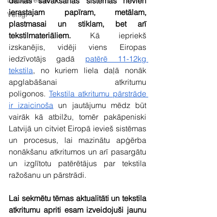
Lietovelreiz.lv
dalītas savākšanas sistēmas nevien 
ierastajam papīram, metālam, 
Vērtīgi
plastmasai un stiklam, bet arī 
tekstilmateriāliem.
 Kā iepriekš 
izskanējis, vidēji viens Eiropas 
iedzīvotājs gadā
patērē 11-12kg 
tekstila
, no kuriem liela daļā nonāk 
apglabāšanai atkritumu 
poligonos.
Tekstila atkritumu pārstrāde 
ir izaicinoša
 un jautājumu mēdz būt 
vairāk kā atbilžu, tomēr pakāpeniski 
Latvijā un citviet Eiropā ievieš sistēmas 
un procesus, lai mazinātu apģērba 
nonākšanu atkritumos un arī pasargātu 
un izglītotu patērētājus par tekstila 
ražošanu un pārstrādi.
Lai sekmētu tēmas aktualitāti un tekstila 
atkritumu apriti esam izveidojuši jaunu 