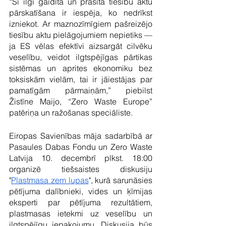
“Šī ilgi gaidītā un prasītā tiesību aktu 
pārskatīšana ir iespēja, ko nedrīkst 
izniekot. Ar maznozīmīgiem pašreizējo 
tiesību aktu pielāgojumiem nepietiks — 
ja ES vēlas efektīvi aizsargāt cilvēku 
veselību, veidot ilgtspējīgas pārtikas 
sistēmas un aprites ekonomiku bez 
toksiskām vielām, tai ir jāiestājas par 
pamatīgām pārmaiņām,” piebilst 
Žistīne Maijo, “Zero Waste Europe” 
patēriņa un ražošanas speciāliste.
Eiropas Savienības māja sadarbībā ar 
Pasaules Dabas Fondu un Zero Waste 
Latvija 10. decembrī plkst. 18:00 
organizē tiešsaistes diskusiju 
"
Plastmasa zem lupas
", kurā sarunāsies 
pētījuma dalībnieki, vides un ķīmijas 
eksperti par pētījuma rezultātiem, 
plastmasas ietekmi uz veselību un 
ilgtspējīgu iepakojumu. Diskusija būs 