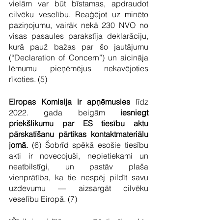
vielām var būt bīstamas, apdraudot 
cilvēku veselību. Reaģējot uz minēto 
paziņojumu, vairāk nekā 230 NVO no 
visas pasaules parakstīja deklarāciju, 
kurā pauž bažas par šo jautājumu 
(“Declaration of Concern”) un aicināja 
lēmumu pieņēmējus nekavējoties 
rīkoties. (5) 
Eiropas Komisija ir apņēmusies
 līdz 
2022. gada beigām 
iesniegt 
priekšlikumu par ES tiesību aktu 
pārskatīšanu pārtikas kontaktmateriālu 
jomā.
 (6) Šobrīd spēkā esošie tiesību 
akti ir novecojuši, nepietiekami un 
neatbilstīgi, un pastāv plaša 
vienprātība, ka tie nespēj pildīt savu 
uzdevumu — aizsargāt cilvēku 
veselību Eiropā. (7)