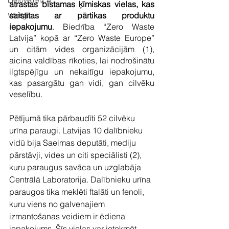
Lietovelreiz.lv
atrastas bīstamas ķīmiskas vielas, kas 
saistītas ar pārtikas produktu 
Vērtīgi
iepakojumu
. Biedrība “Zero Waste 
Latvija” kopā ar “Zero Waste Europe” 
un citām vides organizācijām (1), 
aicina valdības rīkoties, lai nodrošinātu 
ilgtspējīgu un nekaitīgu iepakojumu, 
kas pasargātu gan vidi, gan cilvēku 
veselību. 
Pētījumā tika pārbaudīti 52 cilvēku 
urīna paraugi. Latvijas 10 dalībnieku 
vidū bija Saeimas deputāti, mediju 
pārstāvji, vides un citi speciālisti (2), 
kuru paraugus savāca un uzglabāja 
Centrālā Laboratorija. Dalībnieku urīna 
paraugos tika meklēti ftalāti un fenoli, 
kuru viens no galvenajiem 
izmantošanas veidiem ir ēdiena 
iepakojums. Šīs vielas var ietekmēt 