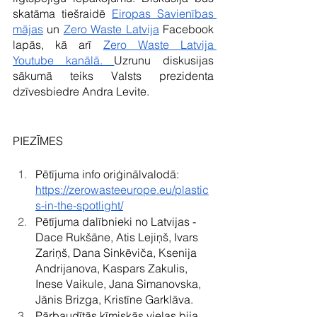
skatāma tiešraidē 
Eiropas Savienības 
mājas
 un 
Zero Waste Latvija
 Facebook 
lapās, kā arī 
Zero Waste Latvija 
Youtube kanālā. 
Uzrunu diskusijas 
sākumā teiks Valsts prezidenta 
dzīvesbiedre Andra Levite.
PIEZĪMES 
Pētījuma info oriģinālvalodā: 
https://zerowasteeurope.eu/plastic
s-in-the-spotlight/
Pētījuma dalībnieki no Latvijas - 
Dace Rukšāne, Atis Lejiņš, Ivars 
Zariņš, Dana Sinkēviča, Ksenija 
Andrijanova, Kaspars Zakulis, 
Inese Vaikule, Jana Simanovska, 
Jānis Brizga, Kristīne Garklāva.
Pārbaudītās ķīmiskās vielas bija 