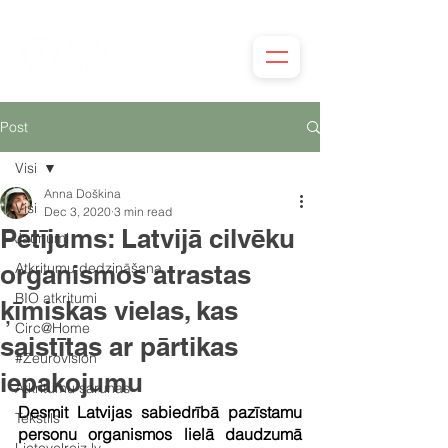
Post
Visi
Anna Doškina
Visi
Dec 3, 2020
3 min read
Pētījums: Latvijā cilvēku
Jaunumi
organismos atrastas
Atkritumu dedzināšana
BIO atkritumi
ķīmiskas vielas, kas
Circ@Home
saistītas ar pārtikas
#Zeurovision
iepakojumu
Atkritumu sarunas
Desmit Latvijas sabiedrībā pazīstamu 
Tekstils
personu organismos lielā daudzumā 