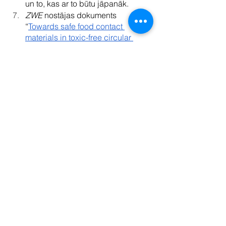
un to, kas ar to būtu jāpanāk. 
ZWE
 nostājas dokuments 
“
Towards safe food contact 
materials in toxic-free circular 
economy
” (“Ceļā uz nekaitīgiem 
pārtikas kontaktmateriāliem aprites 
ekonomikā bez toksiskām 
vielām”). 
KONTAKTINFORMĀCIJA
Kontaktpersona par Latvijas pētījumu:
Mairita Lūse
, biedrības “Zero Waste 
Latvija” pārstāve
info@zerowastelatvija.lv  | +371 27 271 
533
Kontaktpersonas par “Plastics in the 
Spotlight” projektu Eiropā: