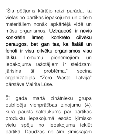
“Šis pētījums kārtējo reizi parāda, ka 
vielas no pārtikas iepakojuma un citiem 
materiāliem nonāk apkārtējā vidē un 
mūsu organismos. 
Uztraucoši ir nevis 
konkrētie līmeņi konkrēto cilvēku 
paraugos, bet gan tas, ka ftalāti un 
fenoli ir visu cilvēku organismos visu 
laiku
. Lēmumu pieņēmējiem un 
iepakojuma ražotājiem ir steidzami 
jārisina šī problēma,” secina 
organizācijas “Zero Waste Latvija” 
pārstāve Mairita Lūse. 
Šī gada martā zinātnieku grupa 
publicēja vienprātības ziņojumu (4), 
kurā pausts satraukums par pārtikas 
produktu iepakojumā esošo ķīmisko 
vielu spēju no iepakojuma iekļūt 
pārtikā. Daudzas no šīm ķīmiskajām 