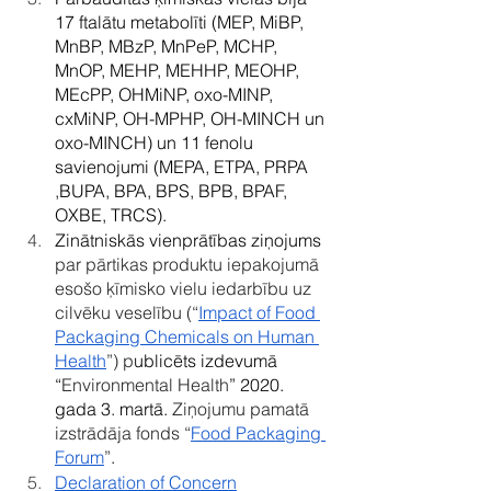
17 ftalātu metabolīti (MEP, MiBP, 
MnBP, MBzP, MnPeP, MCHP, 
MnOP, MEHP, MEHHP, MEOHP, 
MEcPP, OHMiNP, oxo-MINP, 
cxMiNP, OH-MPHP, OH-MINCH un 
oxo-MINCH) un 11 fenolu 
savienojumi (MEPA, ETPA, PRPA 
,BUPA, BPA, BPS, BPB, BPAF, 
OXBE, TRCS).  
Zinātniskās vienprātības ziņojums 
par pārtikas produktu iepakojumā 
esošo ķīmisko vielu iedarbību uz 
cilvēku veselību (“
Impact of Food 
Packaging Chemicals on Human 
Health
”) p
ublicēts izdevumā 
“
Environmental Health
” 2020. 
gada 3. martā. 
Ziņojumu pamatā 
izstrādāja fonds “
Food Packaging 
Forum
”
.
Declaration of Concern