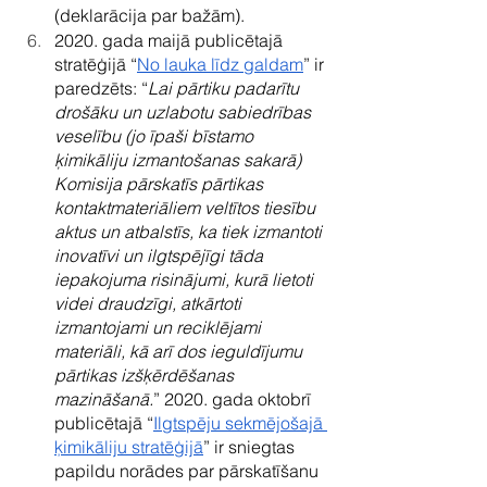
(deklarācija par bažām).
2020. gada maijā publicētajā 
stratēģijā “
No lauka līdz galdam
” ir 
paredzēts: “
Lai pārtiku padarītu 
drošāku un uzlabotu sabiedrības 
veselību (jo īpaši bīstamo 
ķimikāliju izmantošanas sakarā) 
Komisija pārskatīs pārtikas 
kontaktmateriāliem veltītos tiesību 
aktus un atbalstīs, ka tiek izmantoti 
inovatīvi un ilgtspējīgi tāda 
iepakojuma risinājumi, kurā lietoti 
videi draudzīgi, atkārtoti 
izmantojami un reciklējami 
materiāli, kā arī dos ieguldījumu 
pārtikas izšķērdēšanas 
mazināšanā.
” 2020. gada oktobrī 
publicētajā “
Ilgtspēju sekmējošajā 
ķimikāliju stratēģijā
” ir sniegtas 
papildu norādes par pārskatīšanu 