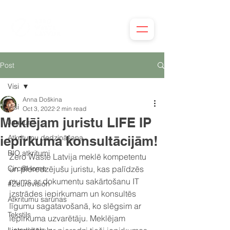
Post
Visi
Anna Doškina
Visi
Oct 3, 2022
2 min read
Meklējam juristu LIFE IP
Jaunumi
iepirkuma konsultācijām!
Atkritumu dedzināšana
BIO atkritumi
Zero Waste Latvija meklē kompetentu 
Circ@Home
un pieredzējušu juristu, kas palīdzēs 
mums ar dokumentu sakārtošanu IT 
#Zeurovision
izstrādes iepirkumam un konsultēs 
Atkritumu sarunas
līgumu sagatavošanā, ko slēgsim ar 
Tekstils
iepirkuma uzvarētāju. Meklējam 