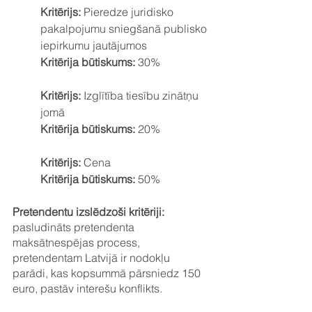
Kritērijs: 
Pieredze juridisko 
pakalpojumu sniegšanā publisko 
iepirkumu jautājumos
Kritērija būtiskums: 
30%
Kritērijs: 
Izglītība tiesību zinātņu 
jomā
Kritērija būtiskums: 
20%
Kritērijs: 
Cena
Kritērija būtiskums: 
50%
Pretendentu izslēdzoši kritēriji: 
pasludināts pretendenta 
maksātnespējas process, 
pretendentam Latvijā ir nodokļu 
parādi, kas kopsummā pārsniedz 150 
euro, pastāv interešu konflikts.