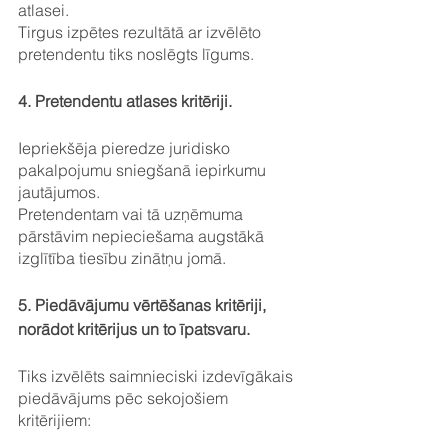
atlasei.
Tirgus izpētes rezultātā ar izvēlēto 
pretendentu tiks noslēgts līgums.
4. Pretendentu atlases kritēriji.
Iepriekšēja pieredze juridisko 
pakalpojumu sniegšanā iepirkumu 
jautājumos.
Pretendentam vai tā uzņēmuma 
pārstāvim nepieciešama augstākā 
izglītība tiesību zinātņu jomā.
5. Piedāvājumu vērtēšanas kritēriji, 
norādot kritērijus un to īpatsvaru.
Tiks izvēlēts saimnieciski izdevīgākais 
piedāvājums pēc sekojošiem 
kritērijiem: