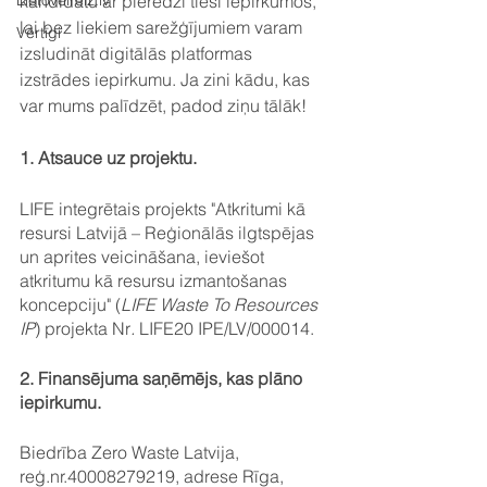
Lietovelreiz.lv
kandidātu ar pieredzi tieši iepirkumos, 
lai bez liekiem sarežģījumiem varam 
Vērtīgi
izsludināt digitālās platformas 
izstrādes iepirkumu. Ja zini kādu, kas 
var mums palīdzēt, padod ziņu tālāk!
1. Atsauce uz projektu.
LIFE integrētais projekts "Atkritumi kā 
resursi Latvijā – Reģionālās ilgtspējas 
un aprites veicināšana, ieviešot 
atkritumu kā resursu izmantošanas 
koncepciju" (
LIFE Waste To Resources 
IP
) projekta Nr
.
 LIFE20 IPE/LV/000014.
2. Finansējuma saņēmējs, kas plāno 
iepirkumu.
Biedrība Zero Waste Latvija, 
reģ.nr.40008279219, adrese Rīga, 