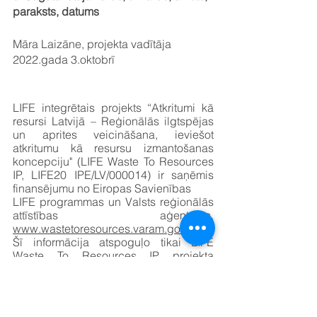
paraksts, datums
Māra Laizāne, projekta vadītāja 
2022.gada 3.oktobrī
LIFE integrētais projekts “Atkritumi kā 
resursi Latvijā – Reģionālās ilgtspējas 
un aprites veicināšana, ieviešot 
atkritumu kā resursu izmantošanas 
koncepciju" (LIFE Waste To Resources 
IP, LIFE20 IPE/LV/000014) ir saņēmis 
finansējumu no Eiropas Savienības 
LIFE programmas un Valsts reģionālās 
attīstības aģentūras. 
www.wastetoresources.varam.gov.lv
Šī informācija atspoguļo tikai LIFE 
Waste To Resources IP projekta 
partneru viedokli, un Eiropas Komisijas 
Mazo un vidējo uzņēmumu 
izpildaģentūra neatbild par to, kā tiek 
izmantota šeit paustā informācija.