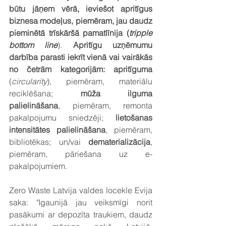
būtu jāņem vērā, ieviešot apritīgus 
biznesa modeļus, piemēram, jau daudz 
pieminētā trīskāršā pamatlīnija (
tripple 
bottom line
). 
Apritīgu uzņēmumu 
darbība
parasti iekrīt vienā vai vairākās 
no četrām kategorijām: apritīguma
(
circularity
), piemēram, materiālu 
reciklēšana; 
mūža ilguma 
palielināšana
, piemēram, remonta 
pakalpojumu sniedzēji; 
lietošanas 
intensitātes palielināšana
, piemēram, 
bibliotēkas; un/vai 
dematerializācija
, 
piemēram, pāriešana uz e-
pakalpojumiem.
Zero Waste Latvija valdes locekle Evija 
saka: "Igaunijā jau veiksmīgi norit 
pasākumi ar depozīta traukiem, daudz 