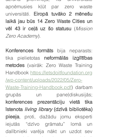
apņēmusies kļūt par zero waste 
universitāti. 
Eiropā tuvāko 2 mēnešu 
laikā jau būs 14 Zero Waste Cities un 
vēl 43 ir ceļā uz šo statusu
 (
Mission 
Zero Academy
).
Konferences formāts
 bija neparasts: 
tika pielietotas 
neformālās izglītības 
metodes 
(vairāk: Zero Waste Training 
Handbook 
https://letsdoitfoundation.org
/wp-content/uploads/2022/05/Zero-
Waste-Training-Handbook.pdf
) darbam 
grupās un paneļdiskusijās; 
konferences prezentāciju vietā tika 
īstenota 
living library
 (dzīvā bibliotēka) 
pieeja
, proti, dažādu jomu eksperti 
iejutās “dzīvo grāmatu” lomā un 
dalībnieki varēja nākt un uzdot sev 