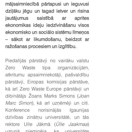
mājsaimniecībā pārtapusi un ieguvusi 
dziļāku jēgu un tagad ietver un risina 
jautājumus saistībā ar aprites 
ekonomikas ideju iedzīvināšanu visos 
ekonomisko un sociālo sistēmu līmeņos 
– sākot ar likumdošanu, beidzot ar 
ražošanas procesiem un izglītību.
Piedalījās pārstāvji no vairāku valstu 
Zero Waste tipa organizācijām, 
atkritumu apsaimniekotāji, pašvaldību 
pārstāvji, Eiropas komisijas pārstāve, 
kā arī Zero Waste Europe pārstāvji un 
dibinātājs Žoans Marks Simons (
Joan 
Marc Simon
), kā arī uzņēmēji un citi. 
Konference norisinājās Igaunijas 
dzīvības zinātņu universitātē, un tās 
rektore Ulle Jākmā (
Ülle Jaakmaa
) 
uzrunā pieminēja, ka universitāte 