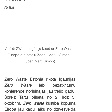
Lietovelreiz.lv
Vērtīgi
Attēlā: ZWL delegācija kopā ar Zero Waste 
Europe dibinātāju Žoanu Marku Simonu 
(Joan Marc Simon)
Zero Waste Estonia rīkotā Igaunijas 
Zero Waste
 jeb bezatkritumu 
konference norisinājās jau trešo gadu. 
Šoreiz Tartu pilsētā no 2. līdz 3. 
oktobrim. 
Zero waste
 kustība kopumā 
Eiropā jau kādu laiku no dzīvesveida 