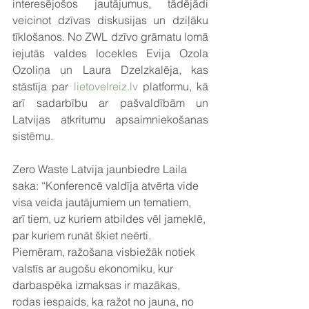
interesējošos jautājumus, tādējādi 
veicinot dzīvas diskusijas un dziļāku 
tīklošanos. No ZWL dzīvo grāmatu lomā 
iejutās valdes locekles Evija Ozola 
Ozoliņa un Laura Dzelzkalēja, kas 
stāstīja par 
lietovelreiz.lv
 platformu, kā 
arī sadarbību ar pašvaldībām un 
Latvijas atkritumu apsaimniekošanas 
sistēmu.
Zero Waste Latvija jaunbiedre Laila 
saka: “Konferencē valdīja atvērta vide 
visa veida jautājumiem un tematiem, 
arī tiem, uz kuriem atbildes vēl jameklē, 
par kuriem runāt šķiet neērti. 
Piemēram, ražošana visbiežāk notiek 
valstīs ar augošu ekonomiku, kur 
darbaspēka izmaksas ir mazākas, 
rodas iespaids, ka ražot no jauna, no 