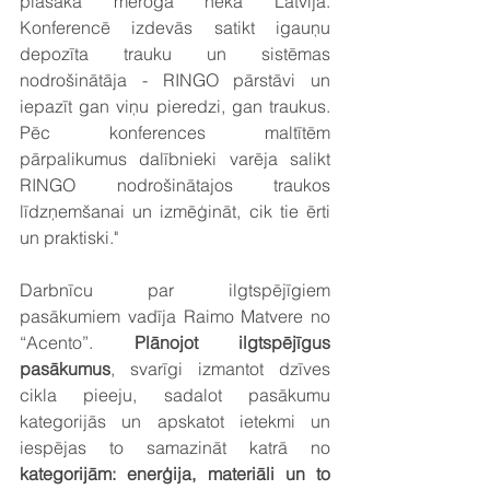
plašākā mēroga nekā Latvijā. 
Konferencē izdevās satikt igauņu 
depozīta trauku un sistēmas 
nodrošinātāja - RINGO pārstāvi un 
iepazīt gan viņu pieredzi, gan traukus. 
Pēc konferences maltītēm 
pārpalikumus dalībnieki varēja salikt 
RINGO nodrošinātajos traukos 
līdzņemšanai un izmēģināt, cik tie ērti 
un praktiski."
Darbnīcu par ilgtspējīgiem 
pasākumiem vadīja Raimo Matvere no 
“Acento”. 
Plānojot ilgtspējīgus 
pasākumus
, svarīgi izmantot dzīves 
cikla pieeju, sadalot pasākumu 
kategorijās un apskatot ietekmi un 
iespējas to samazināt katrā no 
kategorijām: enerģija, materiāli un to 