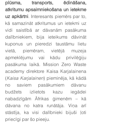
plūsma, transports, ēdināšana, 
atkritumu apsaimniekošana un ietekme 
uz apkārtni
. Interesants piemērs par to, 
kā samazināt atkritumus un ietekmi uz 
vidi saistībā ar dāvanām pasākuma 
dalībniekiem, bija ieteikums dāvināt 
kuponus un pieredzi taustāmu lietu 
vietā, piemēram, vietējā muzeja 
apmeklējumu vai kādu privilēģiju 
pasākuma laikā. Mission Zero Waste 
academy direktore Kaisa Karjalainena 
(
Kaisa Karjalainen
) pieminēja, kā kādā 
no saviem pasākumiem dāvanu 
budžets izlietots kazu iegādei 
nabadzīgām Āfrikas ģimenēm – kā 
dāvana no katra runātāja. Viņa arī 
stāstīja, ka visi dalībnieki bijuši ļoti 
priecīgi par šo pieeju.