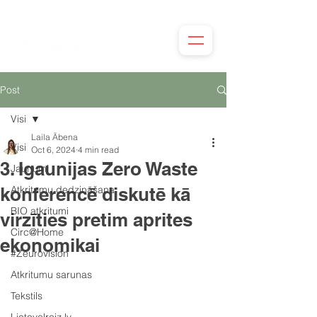
Post
Visi
Laila Ābena
Visi
Oct 6, 2024
4 min read
3. Igaunijas Zero Waste
Jaunumi
konferencē diskutē kā
Atkritumu dedzināšana
BIO atkritumi
virzīties pretim aprites
Circ@Home
ekonomikai
#Zeurovision
Atkritumu sarunas
Tekstils