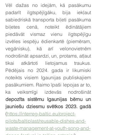
Vēl dažas no idejām, kā pasākumu 
padarīt ilgtspējīgāku, bija iekļaut 
sabiedriskā transporta biļeti pasākuma 
biļetes cenā, noteikt ēdinātājiem 
piedāvāt vismaz vienu ilgtspējīgu 
izvēles iespēju ēdienkartē (piemēram, 
vegānisku), kā arī velonovietnēm 
nodrošināt apsardzi, un, protams, atļaut 
tikai atkārtoti lietojamus traukus. 
Pēdējais no 2024. gada ir likumiski 
noteikts visiem Igaunijas publiskajiem 
pasākumiem. Raimo īpaši lepojas ar to, 
ka veiksmīgi izdevās nodrošināt 
depozīta sistēmu Igaunijas bērnu un 
jauniešu dziesmu svētkos 2023. gadā
(
https://interreg-baltic.eu/project-
pilots/baltiplast/reusable-dishes-and-
waste-management-at-youth-song-and-