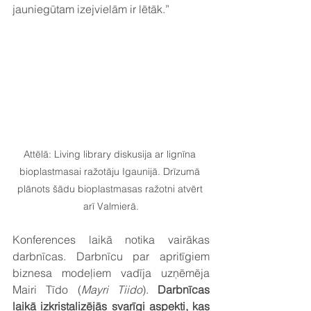
jauniegūtam izejvielām ir lētāk.”
Attēlā: Living library diskusija ar lignīna 
bioplastmasai ražotāju Igaunijā. Drīzumā 
plānots šādu bioplastmasas ražotni atvērt 
arī Valmierā.
Konferences laikā notika vairākas 
darbnīcas. Darbnīcu par apritīgiem 
biznesa modeļiem vadīja uzņēmēja 
Mairi Tīdo (
Mayri Tiido
). 
Darbnīcas 
laikā izkristalizējās svarīgi aspekti, kas 