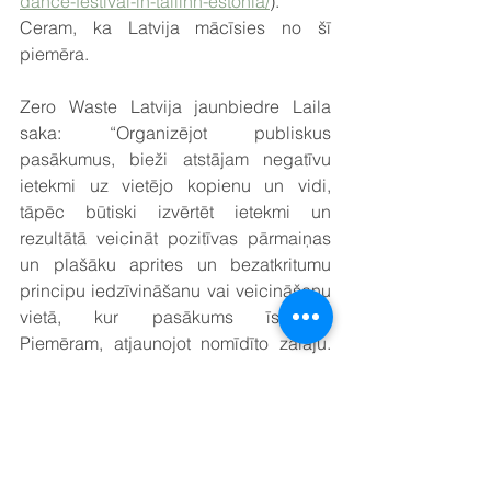
dance-festival-in-tallinn-estonia/
). 
Ceram, ka Latvija mācīsies no šī 
piemēra.
Zero Waste Latvija jaunbiedre Laila 
saka: “Organizējot publiskus 
pasākumus, bieži atstājam negatīvu 
ietekmi uz vietējo kopienu un vidi, 
tāpēc būtiski izvērtēt ietekmi un 
rezultātā veicināt pozitīvas pārmaiņas 
un plašāku aprites un bezatkritumu 
principu iedzīvināšanu vai veicināšanu 
vietā, kur pasākums īstenots. 
Piemēram, atjaunojot nomīdīto zālāju. 
Priecājos, ka konferencē atgādināja, ka 
jebkurai precei vai pakalpojumam, kā 
arī ekonomikai svarīgs ir sistēmas 
dizains, kas jau sākotnēji veidots 
apritīgs. Atkritumu apsaimniekošana ir 