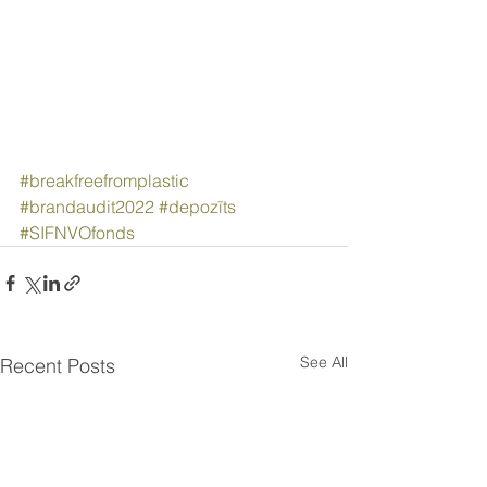
#breakfreefromplastic
#brandaudit2022
#depozīts
#SIFNVOfonds
See All
Recent Posts