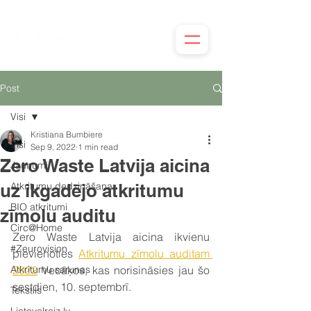
Post
Visi
Kristiana Bumbiere
Visi
Sep 9, 2022
1 min read
Zero Waste Latvija aicina
Jaunumi
uz ikgadējo atkritumu
Atkritumu dedzināšana
BIO atkritumi
zīmolu auditu
Circ@Home
Zero Waste Latvija aicina ikvienu 
#Zeurovision
pievienoties 
Atkritumu zīmolu auditam 
Atkritumu sarunas
2022
 Vecāķos, kas norisināsies jau šo 
sestdien, 10. septembrī.
Tekstils