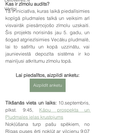
Lietovelreiz.lv
Kas ir zīmolu audits? 
Vērtīgi
Tā ir iniciatīva, kuras laikā piedalīsimies 
kopīgā pludmales talkā un veiksim arī 
visvairāk piesārņojošo zīmolu uzskaiti. 
Šis projekts norisinās jau 5. gadu, un 
šogad atgriezīsimies Vecāķu pludmalē, 
lai to satīrītu un kopā uzzinātu, vai 
jaunieviestā depozīta sistēma ir ko 
mainījusi atkritumu zīmolu topā. 
Lai piedalītos, aizpildi anketu:
Aizpildīt anketu
Tikšanās vieta un laiks: 
10.septembris, 
plkst. 9:45, 
Kāpu prospekta un 
Pludmales ielas krustojums
Nokļūšana turp pašu spēkiem, no 
Rīgas puses ērti nokļūt ar vilcienu 9:07 