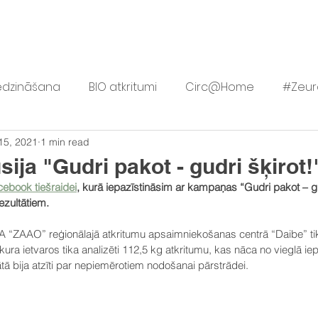
TKRITUMU SAMAZINĀŠANA
AKTIVITĀTES
RESURSI
JAU
edzināšana
BIO atkritumi
Circ@Home
#Zeur
15, 2021
1 min read
ls
Lietovelreiz.lv
Vērtīgi
sija "Gudri pakot - gudri šķirot!
cebook tiešraidei
, kurā iepazīstināsim ar kampaņas “Gudri pakot – gu
ezultātiem.
A “ZAAO” reģionālajā atkritumu apsaimniekošanas centrā “Daibe” tika
 kura ietvaros tika analizēti 112,5 kg atkritumu, kas nāca no vieglā i
ātā bija atzīti par nepiemērotiem nodošanai pārstrādei.