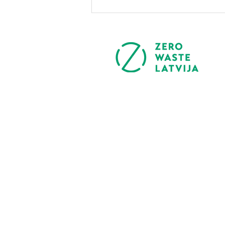
Šķirojam labāk, mazāk
apglabājam poligonos