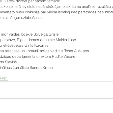
.01. varēsi dzirdēt par šādām tēmām:
ma konteinerā ievietoto nepārstrādājamo atkritumu analīzes rezultātu 
em situācijas uzlabošanai.
ing” valdes locekle Solveiga Grīsle
” pārstāve, Rīgas domes deputāte Mairita Lūse
riekšsēdētājs Gints Kukainis
sa attīstības un komunikācijas vadītājs Toms Auškāps
zības departamenta direktore Rudīte Vesere
rts Slaviņš
nātnes žurnāliste Sandra Kropa
ŠEIT. 