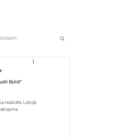
NUMI
Piesakies vēstkopai
ovision
"
dri šķirot” 
 realizēts Latvijā 
epakojuma 