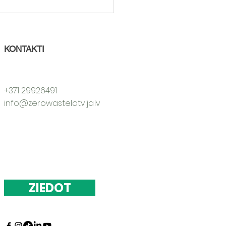
itumu sarunas
imēs: tiekamies
niekos!
KONTAKTI
+371 29926491
info@zerowastelatvija.lv
ZIEDOT