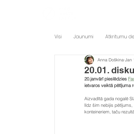
PAR MUMS
A
Visi
Jaunumi
Atkritumu d
Anna Doškina
Jan 
Atkritumu sarunas
Teksti
20.01. disku
20.janvārī pieslēdzies 
Fa
ietvaros veiktā pētījuma r
Aizvadītā gada nogalē SI
līdz šim nebijis pētījums,
konteineriem, taču rezult