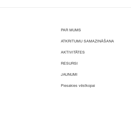
"Atkritumu sarunas"
Atkr
apkaimēs: tiekamies
apka
Zoomā!
Pļav
PAR MUMS
ATKRITUMU SAMAZINĀŠANA
AKTIVITĀTES
RESURSI
JAUNUMI
Piesakies vēstkopai