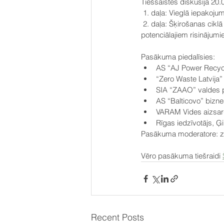
Tiešsaistes diskusijā 20
 1. daļa: Vieglā iepakoju
 2. daļa: Šķirošanas ciklā iesaistīto pušu diskusija par vieglā iepakojuma pārstrādes nepilnībām un 
potenciālajiem risinājumi
Pasākuma piedalīsies:
AS “AJ Power Recycl
“Zero Waste Latvija
SIA “ZAAO” valdes p
AS “Balticovo” bizne
VARAM Vides aizsard
Rīgas iedzīvotājs, Ģi
Pasākuma moderatore: zi
Vēro pasākuma tiešraidi 
Recent Posts