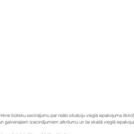
virkne būtisku secinājumu par reālo situāciju vieglā iepakojuma šķiroš
n galvenajiem izaicinājumiem atkritumu un tai skaitā vieglā iepakoj